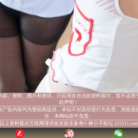
内容、资料、图片和资讯，只应用在合法的资料探讨，暂不适用
此声明！
有广告内容均为赞助商提供，本站不对其经营行为负责。浏览或
任，本网站恕不负责。
以上资料载自互联网谨供友友娱乐参考© 棒小子彩坛 215511.co