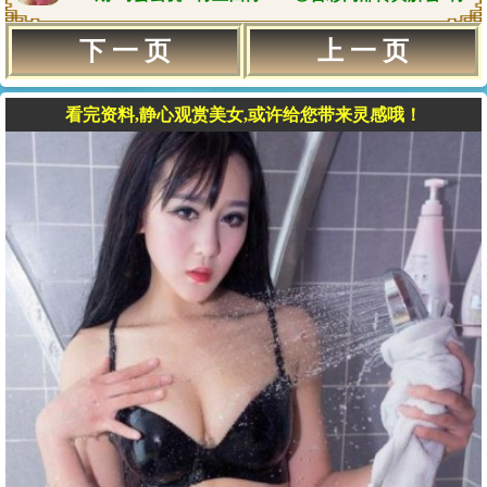
〓〓【马会玄机】
下 一 页
上 一 页
看完资料,静心观赏美女,或许给您带来灵感哦！