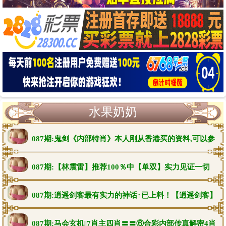
水果奶奶
087期:鬼剑《内部特肖》本人刚从香港买的资料,可以参
考的。【鬼剑仇】
087期:【林震雷】推荐100％中【单双】实力见证一切
【林震雷】
087期:逍遥剑客最有实力的神话↑已上料！【逍遥剑客】
087期:马会玄机‖7肖主四肖〓〓⑥合彩内部传真解密4肖